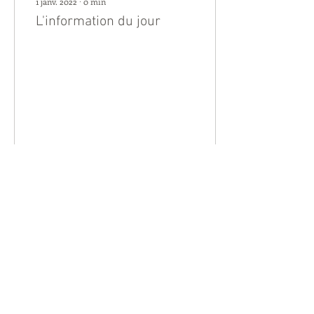
1 janv. 2022
∙
0
min
L'information du jour
18
0