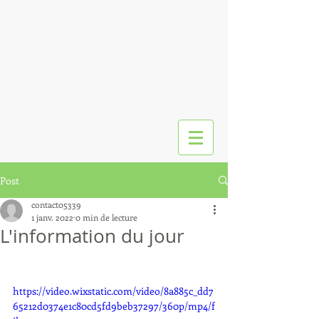
Post
contact05339
1 janv. 2022
0 min de lecture
L'information du jour
https://video.wixstatic.com/video/8a885c_dd7
65212d0374e1c80cd5fd9beb37297/360p/mp4/f